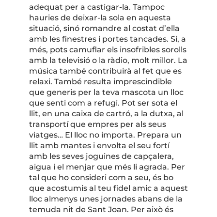
adequat per a castigar-la. Tampoc
hauries de deixar-la sola en aquesta
situació, sinó romandre al costat d’ella
amb les finestres i portes tancades. Si, a
més, pots camuflar els insofribles sorolls
amb la televisió o la ràdio, molt millor. La
música també contribuirà al fet que es
relaxi. També resulta imprescindible
que generis per la teva mascota un lloc
que senti com a refugi. Pot ser sota el
llit, en una caixa de cartró, a la dutxa, al
transportí que empres per als seus
viatges… El lloc no importa. Prepara un
llit amb mantes i envolta el seu fortí
amb les seves joguines de capçalera,
aigua i el menjar que més li agrada. Per
tal que ho consideri com a seu, és bo
que acostumis al teu fidel amic a aquest
lloc almenys unes jornades abans de la
temuda nit de Sant Joan. Per això és