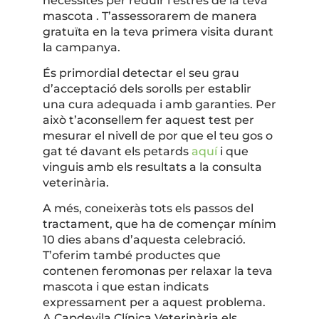
necessites per reduir l’estrès de la teva
mascota . T’assessorarem de manera
gratuïta en la teva primera visita durant
la campanya.
És primordial detectar el seu grau
d’acceptació dels sorolls per establir
una cura adequada i amb garanties. Per
això t’aconsellem fer aquest test per
mesurar el nivell de por que el teu gos o
gat té davant els petards
aquí
i que
vinguis amb els resultats a la consulta
veterinària.
A més, coneixeràs tots els passos del
tractament, que ha de començar mínim
10 dies abans d’aquesta celebració.
T’oferim també productes que
contenen feromonas per relaxar la teva
mascota i que estan indicats
expressament per a aquest problema.
A Capdevila Clínica Veterinària els