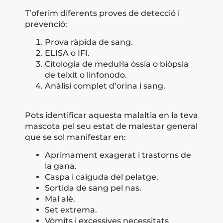
T’oferim diferents proves de detecció i
prevenció:
Prova ràpida de sang.
ELISA o IFI.
Citologia de medul·la òssia o biòpsia
de teixit o linfonodo.
Anàlisi complet d’orina i sang.
Pots identificar aquesta malaltia en la teva
mascota pel seu estat de malestar general
que se sol manifestar en:
Aprimament exagerat i trastorns de
la gana.
Caspa i caiguda del pelatge.
Sortida de sang pel nas.
Mal alè.
Set extrema.
Vòmits i excessives necessitats