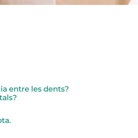
ia entre les dents?
tals?
ota.