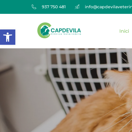
937 750 481
info@capdevilaveterin
Obre la barra d'eines
Inici