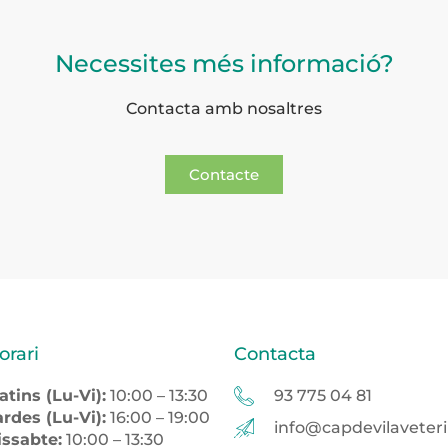
Necessites més informació?
Contacta amb nosaltres
Contacte
orari
Contacta
atins (Lu-Vi):
10:00 – 13:30
93 775 04 81
ardes (Lu-Vi):
16:00 – 19:00
info@capdevilaveteri
issabte:
10:00 – 13:30