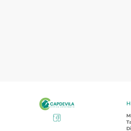
H
M
T
D