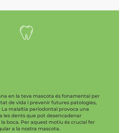
na en la teva mascota és fonamental per
tat de vida i prevenir futures patologies,
. La malaltia periodontal provoca una
a les dents que pot desencadenar
 la boca. Per aquest motiu és crucial fer
ular a la nostra mascota.