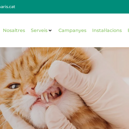
aris.cat
Nosaltres
Serveis
Campanyes
Instal·lacions