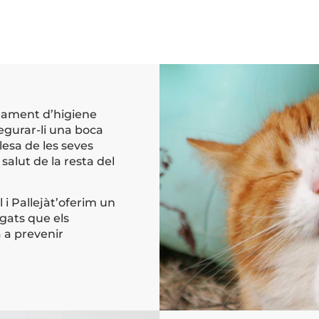
ctament d’higiene
egurar-li una boca
lesa de les seves
salut de la resta del
 i Pallejàt’oferim un
gats que els
à a prevenir