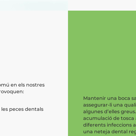
comú en els nostres
 provoquen:
Mantenir una boca sa
assegurar-li una quali
 les peces dentals
algunes d’elles greus
acumulació de tosca 
diferents infeccions a
una neteja dental reg