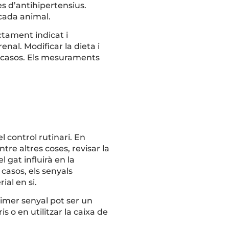
des d’antihipertensius.
 cada animal.
ctament indicat i
enal. Modificar la dieta i
s casos. Els mesuraments
 control rutinari. En
ntre altres coses, revisar la
l gat influirà en la
 casos, els senyals
ial en si.
rimer senyal pot ser un
 o en utilitzar la caixa de