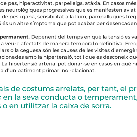
e pes, hiperactivitat, parpelleigs, atàxia. En casos mé
es neurològiques progressives que es manifesten avia
 de pes i gana, sensibilitat a la llum, pampallugues freq
ó és un altre símptoma que pot acabar per desencaden
 permanent.
Depenent del temps en què la tensió es va 
 a veure afectats de manera temporal o definitiva. Fre
ars o la ceguesa són les causes de les visites d’emergèn
elacionades amb la hipertensió, tot i que es desconeix q
.
La hipertensió arterial pot donar-se en casos en què hi
ta d’un patiment primari no relacionat.
ls de costums arrelats, per tant, el p
c en la seva conducta o temperament,
o en utilitzar la caixa de sorra.