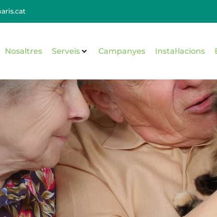
aris.cat
Nosaltres
Serveis
Campanyes
Instal·lacions