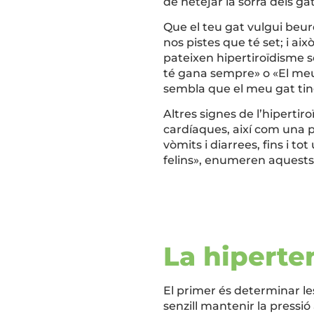
de netejar la sorra dels g
Que el teu gat vulgui beur
nos pistes que té set; i a
pateixen hipertiroïdisme s
té gana sempre» o «El meu 
sembla que el meu gat ting
Altres signes de l’hiperti
cardíaques, així com una pèr
vòmits i diarrees, fins i t
felins», enumeren aquests
La hiperte
El primer és determinar les
senzill mantenir la pressió