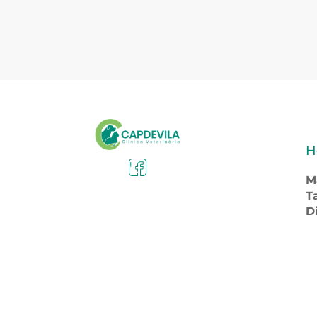
H
M
T
D