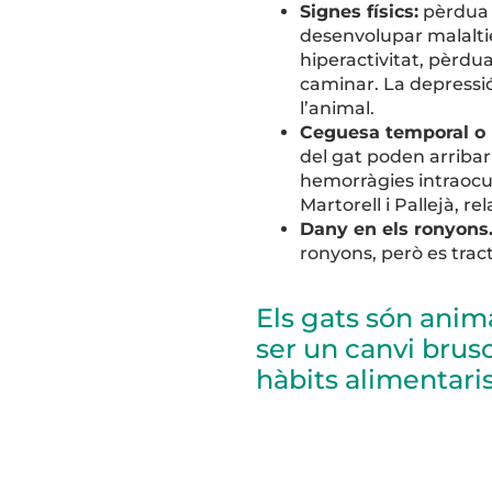
Signes físics:
pèrdua d
desenvolupar malalti
hiperactivitat, pèrdua
caminar. La depressi
l’animal.
Ceguesa temporal o
del gat poden arribar
hemorràgies intraocul
Martorell i Pallejà, r
Dany en els ronyons
ronyons, però es trac
Els gats són anima
ser un canvi brus
hàbits alimentaris 