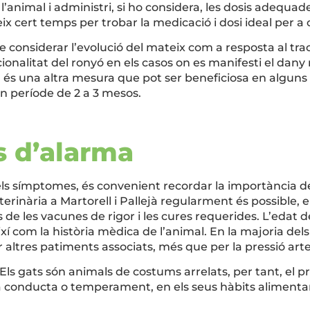
i l’animal i administri, si ho considera, les dosis adequa
x cert temps per trobar la medicació i dosi ideal per a
de considerar l’evolució del mateix com a resposta al tra
ionalitat del ronyó en els casos on es manifesti el dany r
l és una altra mesura que pot ser beneficiosa en algun
un període de 2 a 3 mesos.
 d’alarma
s símptomes, és convenient recordar la importància del
terinària a Martorell i Pallejà regularment és possible, e
 de les vacunes de rigor i les cures requerides. L’edat de
ixí com la història mèdica de l’animal. En la majoria dels
altres patiments associats, més que per la pressió arter
Els gats són animals de costums arrelats, per tant, el p
a conducta o temperament, en els seus hàbits alimentaris