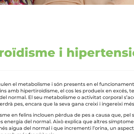
roïdisme i hipertensi
ulen el metabolisme i són presents en el funcionament 
elins amb hipertiroïdisme, el cos les produeix en excés,
del normal. El seu metabolisme o activitat corporal s’
rdrà pes, encara que la seva gana creixi i ingereixi més
ïdisme en felins inclouen pèrdua de pes a causa que, pe
és energia del normal. Això explica que altres símpto
és aigua del normal i que incrementi l’orina, un aspec