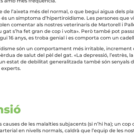
ats amb més freqüència.
e de l’aixeta més del normal, o que begui aigua dels pla
ixò és un símptoma d’hipertiroïdisme. Les persones que
olen comentar als nostres veterinaris de Martorell i Pa
gat s’ha fet gran de cop i volta». Però també pot passar
ui 16 anys, es troba genial i es comporta com un cadel
roïdisme són un comportament més irritable, increment 
dua de salut del pèl del gat. «La depressió, l’estrès, la d
ot un estat de debilitat generalitzada també són senyals d
 experts.
nsió
 causes de les malalties subjacents (si n’hi ha); un cop
 arterial en nivells normals, caldrà que l’equip de les nos