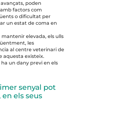
s avançats, poden
t amb factors com
üents o dificultat per
ar un estat de coma en
mantenir elevada, els ulls
qüentment, les
cia al centre veterinari de
ue aquesta existeix.
 ha un dany previ en els
rimer senyal pot
 en els seus