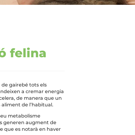
ó felina
de gairebé tots els
 tendeixen a cremar energia
accelera, de manera que un
 aliment de l’habitual.
l seu metabolisme
mes generen augment de
te que es notarà en haver