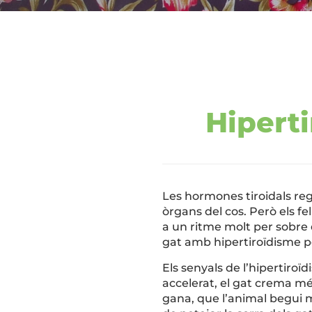
Hiperti
Les hormones tiroidals reg
òrgans del cos. Però els f
a un ritme molt per sobre 
gat amb hipertiroïdisme pe
Els senyals de l’hipertiro
accelerat, el gat crema m
gana, que l’animal begui m