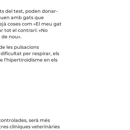
ts del test, poden donar-
 viuen amb gats que
llejà coses com «El meu gat
 tot el contrari: «No
l de nou».
de les pulsacions
ificultat per respirar, els
e l’hipertiroïdisme en els
 controlades, serà més
tres clíniques veterinàries