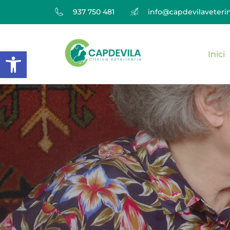
937 750 481
info@capdevilaveterin
Obre la barra d'eines
Inici