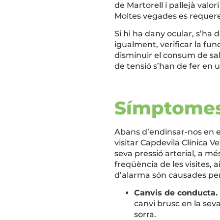
de Martorell i pallejà valor
Moltes vegades es requerei
Si hi ha dany ocular, s’ha 
igualment, verificar la func
disminuir el consum de sa
de tensió s’han de fer en 
Símptomes
Abans d’endinsar-nos en el
visitar Capdevila Clínica Ve
seva pressió arterial, a més
freqüència de les visites, a
d’alarma són causades per 
Canvis de conducta.
canvi brusc en la sev
sorra.